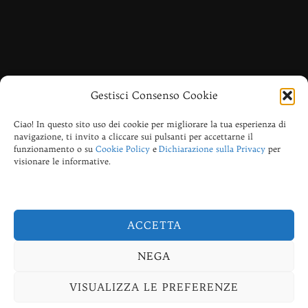
________________
Gestisci Consenso Cookie
Ciao! In questo sito uso dei cookie per migliorare la tua esperienza di
Risveglio di Coscienza, consapevolezza, spiritualità
navigazione, ti invito a cliccare sui pulsanti per accettarne il
pratica, ricerca interiore, Saggezza Anima-le, Divinazione
funzionamento o su
Cookie Policy
e
Dichiarazione sulla Privacy
per
evolutiva, Massaggio Sonoro Armonico, Tecniche di
visionare le informative.
Armonizzazione con le Camapane armoniche, Energie
dei Regni Angelici di Draghi ed Unicorni, Reiki, Yoga
della Risata.
ACCETTA
NEGA
Dichiarazione sulla Privacy (UE)
Copyright © 2026 Suono Armonico e Animali
VISUALIZZA LE PREFERENZE
Inspiro Theme
di
WPZOOM