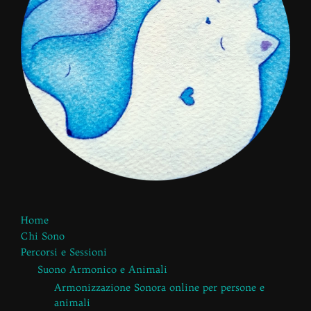
Home
Chi Sono
Percorsi e Sessioni
Suono Armonico e Animali
Armonizzazione Sonora online per persone e
animali