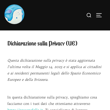
Salta
al
Cerca
APRI
contenuto
per:
Dichiarazione sulla Privacy (UE)
Questa dichiarazione sulla privacy è stata aggiornata
l’ultima volta il Maggio 14, 2025 e si applica ai cittadini
e ai residenti permanenti legali dello Spazio Economico
Europeo e della Svizzera.
In questa dichiarazione sulla privacy, spieghiamo cosa
facciamo con i tuoi dati che otteniamo attraverso
https://rossanafolla.it
. Ti consigliamo di leggere