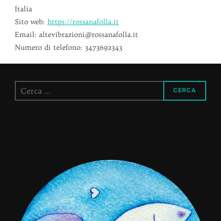
Italia
Sito web:
https://rossanafolla.it
Email:
altevibrazioni@
rossanafolla.it
Numero di telefono: 3473692343
Cerca
CERCA
per: