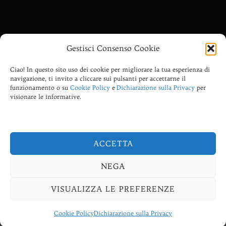
________________
Gestisci Consenso Cookie
Ciao! In questo sito uso dei cookie per migliorare la tua esperienza di
Risveglio di Coscienza, consapevolezza, spiritualità
navigazione, ti invito a cliccare sui pulsanti per accettarne il
pratica, ricerca interiore, Saggezza Anima-le, Divinazione
funzionamento o su
Cookie Policy
e
Dichiarazione sulla Privacy
per
evolutiva, Massaggio Sonoro Armonico, Tecniche di
visionare le informative.
Armonizzazione con le Camapane armoniche, Energie
dei Regni Angelici di Draghi ed Unicorni, Reiki, Yoga
della Risata.
ACCETTA
NEGA
Dichiarazione sulla Privacy (UE)
Copyright © 2026 Suono Armonico e Animali
VISUALIZZA LE PREFERENZE
Inspiro Theme
di
WPZOOM
Cookie Policy
Dichiarazione sulla Privacy