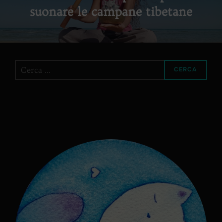
suonare le campane tibetane
Cerca
CERCA
per: