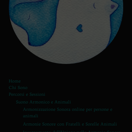
Home
Chi Sono
Percorsi e Sessioni
Suono Armonico e Animali
Armonizzazione Sonora online per persone e
animali
Armonie Sonore con Fratelli e Sorelle Animali