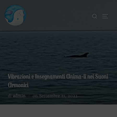
Salta
al
Cerca
APRI
contenuto
per:
Vibrazioni e Insegnamenti Anima-li nei Suoni
Armonici
Pubblicato
di
admin
on
Settembre 21, 2023
il