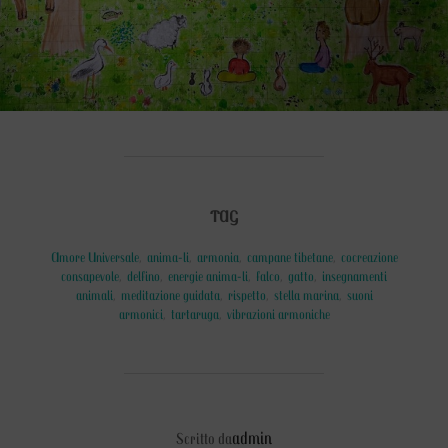
TAG
Amore Universale
,
anima-li
,
armonia
,
campane tibetane
,
cocreazione
consapevole
,
delfino
,
energie anima-li
,
falco
,
gatto
,
insegnamenti
animali
,
meditazione guidata
,
rispetto
,
stella marina
,
suoni
armonici
,
tartaruga
,
vibrazioni armoniche
AUTORE DELL'ARTICOLO
admin
Scritto da