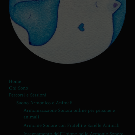
Home
Chi Sono
Percorsi e Sessioni
Suono Armonico e Animali
Armonizzazione Sonora online per persone e
animali
Armonie Sonore con Fratelli e Sorelle Animali
Insegnamento dell’Unione nelle Armonie Sonore