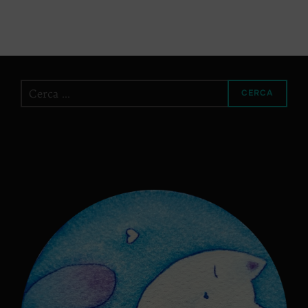
Cerca
CERCA
per: