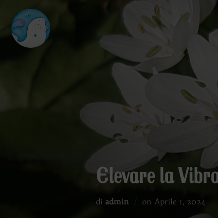
Salta
al
contenuto
Elevare la Vibr
Pubblicato
di
admin
on
Aprile 1, 2024
il