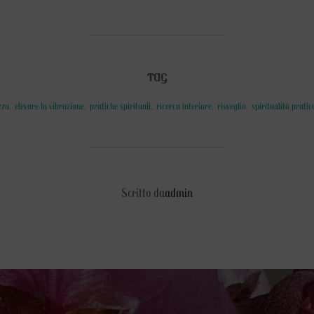
TAG
zza
,
elevare la vibrazione
,
pratiche spirituali
,
ricerca interiore
,
risveglio
,
spiritualità pratic
AUTORE DELL'ARTICOLO
Scritto da
admin