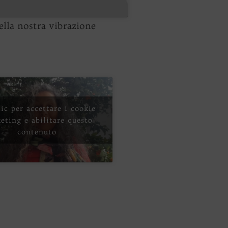
ella nostra vibrazione
lic per accettare i cookie
eting e abilitare questo
contenuto