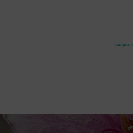
consapevole
Navigazione
articoli