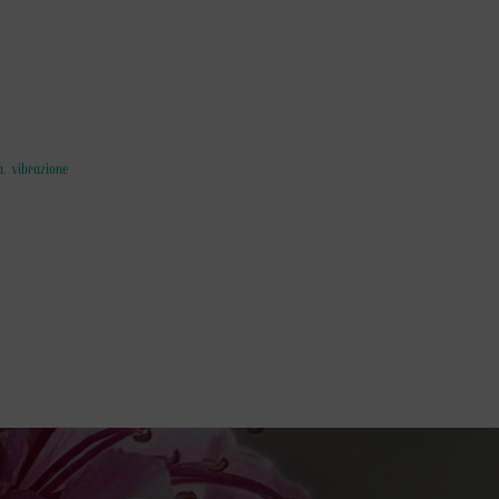
a
,
vibrazione