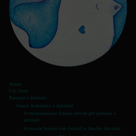
Home
Chi Sono
Percorsi e Sessioni
Suono Armonico e Animali
Armonizzazione Sonora online per persone e
animali
Armonie Sonore con Fratelli e Sorelle Animali