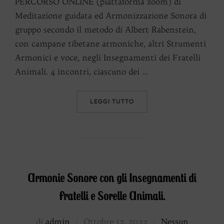
PERCORSO ONLINE (piattaforma zoom) di
Meditazione guidata ed Armonizzazione Sonora di
gruppo secondo il metodo di Albert Rabenstein,
con campane tibetane armoniche, altri Strumenti
Armonici e voce, negli Insegnamenti dei Fratelli
Animali. 4 incontri, ciascuno dei …
“
INSEGNAMENTI DI FRATEL
LEGGI TUTTO
Armonie Sonore con gli Insegnamenti di
Fratelli e Sorelle Animali.
Pubblicato
di
admin
Ottobre 12, 2022
Nessun