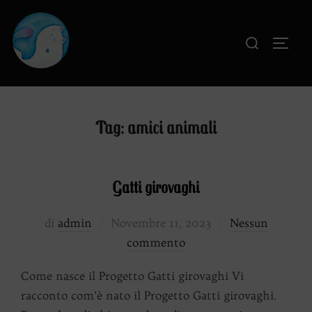
Salta
al
Cerca
APRI
contenuto
per:
Tag:
amici animali
Gatti girovaghi
Pubblicato
di
admin
Novembre 11, 2023
Nessun
il
commento
Come nasce il Progetto Gatti girovaghi Vi
racconto com’è nato il Progetto Gatti girovaghi.