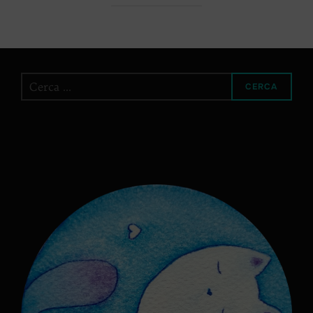
Cerca
CERCA
per: