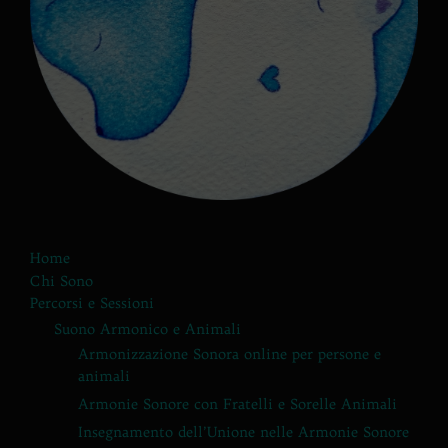
Home
Chi Sono
Percorsi e Sessioni
Suono Armonico e Animali
Armonizzazione Sonora online per persone e
animali
Armonie Sonore con Fratelli e Sorelle Animali
Insegnamento dell’Unione nelle Armonie Sonore