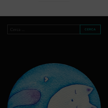
Cerca
CERCA
per: