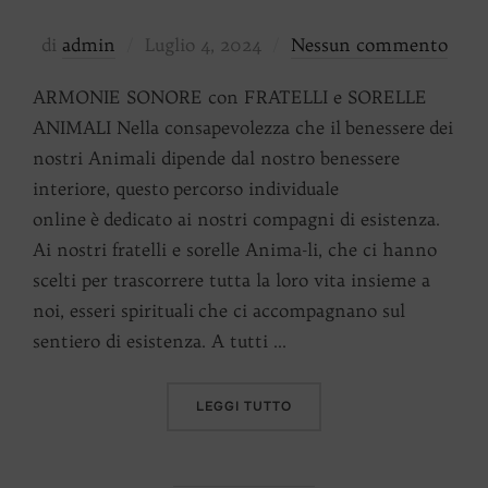
Pubblicato
di
admin
Luglio 4, 2024
Nessun commento
il
ARMONIE SONORE con FRATELLI e SORELLE
ANIMALI Nella consapevolezza che il benessere dei
nostri Animali dipende dal nostro benessere
interiore, questo percorso individuale
online è dedicato ai nostri compagni di esistenza.
Ai nostri fratelli e sorelle Anima-li, che ci hanno
scelti per trascorrere tutta la loro vita insieme a
noi, esseri spirituali che ci accompagnano sul
sentiero di esistenza. A tutti …
“ARMONIE SONORE CON FR
LEGGI TUTTO