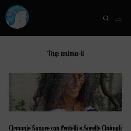
Salta
al
Cerca
APRI
contenuto
per:
Tag:
anima-li
Armonie Sonore con Fratelli e Sorelle Animali