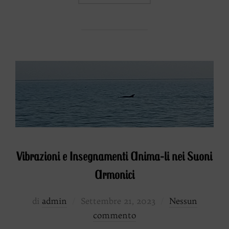
Vibrazioni e Insegnamenti Anima-li nei Suoni
Armonici
Pubblicato
di
admin
Settembre 21, 2023
Nessun
il
commento