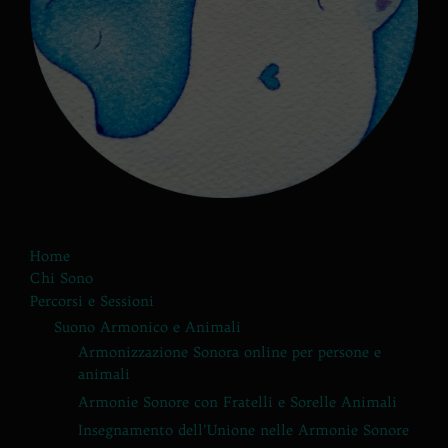
Home
Chi Sono
Percorsi e Sessioni
Suono Armonico e Animali
Armonizzazione Sonora online per persone e
animali
Armonie Sonore con Fratelli e Sorelle Animali
Insegnamento dell’Unione nelle Armonie Sonore