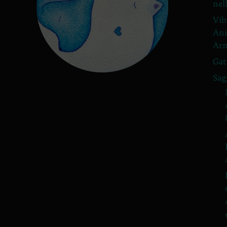
nel
Vib
Ani
Arm
Gat
Sag