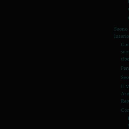
Suono 
Interi
Cor
suo
tib
Per
Ses
Il 
Arm
Rab
Con