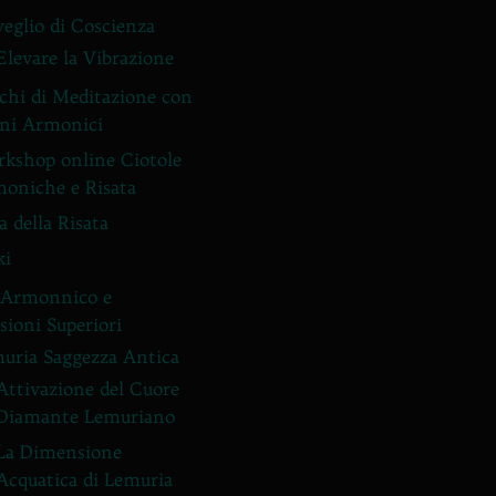
veglio di Coscienza
Elevare la Vibrazione
chi di Meditazione con
ni Armonici
kshop online Ciotole
oniche e Risata
a della Risata
ki
 Armonnico e
ioni Superiori
uria Saggezza Antica
Attivazione del Cuore
Diamante Lemuriano
La Dimensione
Acquatica di Lemuria