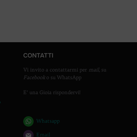
CONTATTI
Vi invito a contattarmi per
mail,
su
Facebook
o su WhatsApp
E’ una Gioia rispondervi!
o
Whatsapp
Email