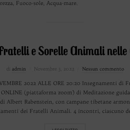
brezza, Fuoco-sole, Acqua-mare.
Fratelli e Sorelle Animali nell
Pubblicato
di
admin
Novembre 3, 2022
Nessun commento
il
MBRE 2022 ALLE ORE 20:20 Insegnamenti di Frate
NLINE (piattaforma zoom) di Meditazione guida
di Albert Rabenstein, con campane tibetane armoni
amenti dei Fratelli Animali. 4 incontri, ciascuno d
“
INSEGNAMENTI DI FRATEL