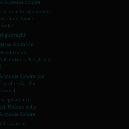
le Armonie Sonore
razioni e Insegnamenti
ma-li nei Suoni
onici
ti girovaghi
gezza Anima-le
Meditazione
Abbondanza Portale 8 8
8
Armonie Sonore con
Fratelli e Sorelle
Animali
Insegnamento
dell’Unione nelle
Armonie Sonore
Vibrazioni e