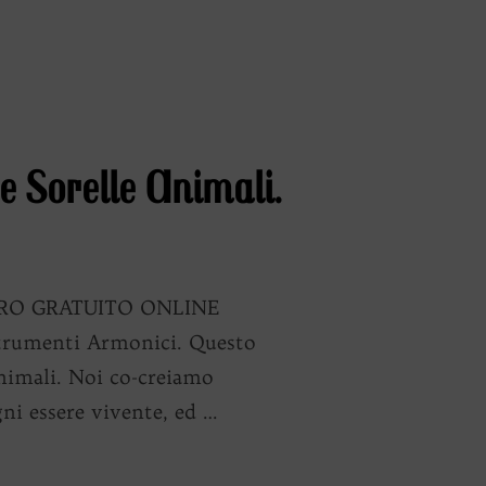
e Sorelle Animali.
NTRO GRATUITO ONLINE
trumenti Armonici. Questo
nimali. Noi co-creiamo
ni essere vivente, ed …
 INSEGNAMENTI DI FRATELLI E SORELLE ANIMALI.”