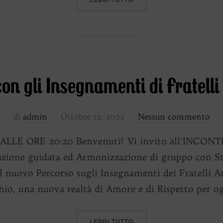
LEGGI TUTTO
n gli Insegnamenti di Fratelli 
Pubblicato
di
admin
Ottobre 12, 2022
Nessun commento
il
LLE ORE 20:20 Benvenuti! Vi invito all’INCO
azione guidata ed Armonizzazione di gruppo con S
l nuovo Percorso sugli Insegnamenti dei Fratelli A
hio, una nuova realtà di Amore e di Rispetto per og
“ARMONIE SONORE CON GLI
LEGGI TUTTO