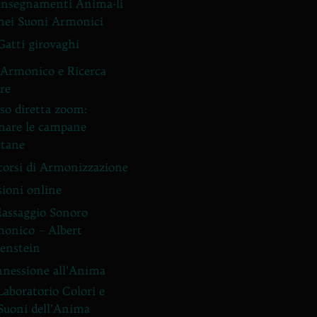
Insegnamenti Anima-li
nei Suoni Armonici
Gatti girovaghi
Armonico e Ricerca
ore
so diretta zoom:
nare le campane
etane
corsi di Armonizzazione
sioni online
Massaggio Sonoro
onico – Albert
enstein
nessione all’Anima
Laboratorio Colori e
Suoni dell’Anima