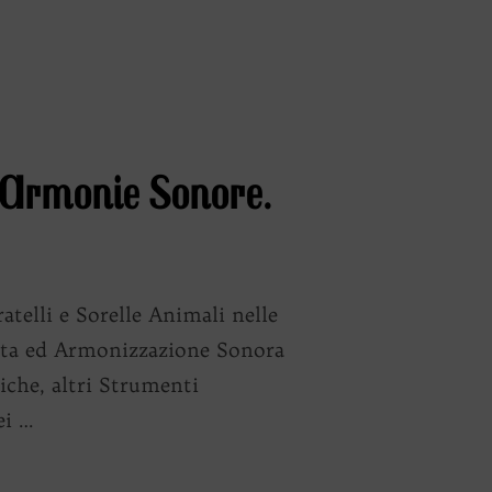
e Armonie Sonore.
lli e Sorelle Animali nelle
ta ed Armonizzazione Sonora
che, altri Strumenti
ei …
LI E SORELLE ANIMALI NELLE ARMONIE SONORE.
“