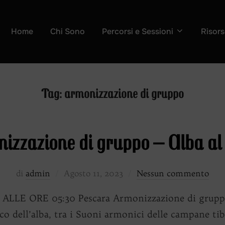
Home
Chi Sono
Percorsi e Sessioni
Risors
Tag:
armonizzazione di gruppo
izzazione di gruppo – Alba a
Pubblicato
di
admin
Agosto 11, 2023
Nessun commento
il
E ORE 05:30 Pescara Armonizzazione di gruppo –
o dell’alba, tra i Suoni armonici delle campane tibe