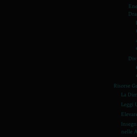
Ene
Dra
Div
Risorse G
La Dim
Leggi 
Elevar
Insegn
nelle 