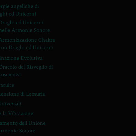
rgie angeliche di
ghi ed Unicorni
Draghi ed Unicorni
nelle Armonie Sonore
Armonizzazione Chakra
con Draghi ed Unicorni
inazione Evolutiva
Oracolo del Risveglio di
coscienza
ratuite
ensione di Lemuria
Universali
e la Vibrazione
amento dell’Unione
Armonie Sonore