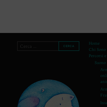
Home
Cerca
CERCA
Chi Sono
per:
Percorsi e
Suono
Arm
onl
ani
Arm
Fra
Ins