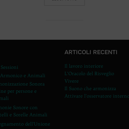
ARTICOLI RECENTI
Il lavoro interiore
 Sessioni
L’Oracolo del Risveglio
 Armonico e Animali
Vivere
onizzazione Sonora
Il Suono che armonizza
ine per persone e
Attivare l’osservatore intern
mali
onie Sonore con
telli e Sorelle Animali
egnamento dell’Unione