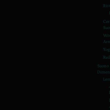
Ris
Cer
Suo
Wor
Arm
Yog
Rei
Suono
Dimens
Lem