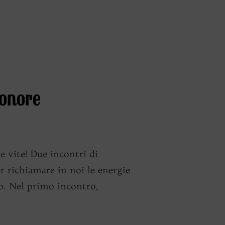
EGLIO 21 MARZO 2024”
Sonore
 vite! Due incontri di
 richiamare in noi le energie
no. Nel primo incontro,