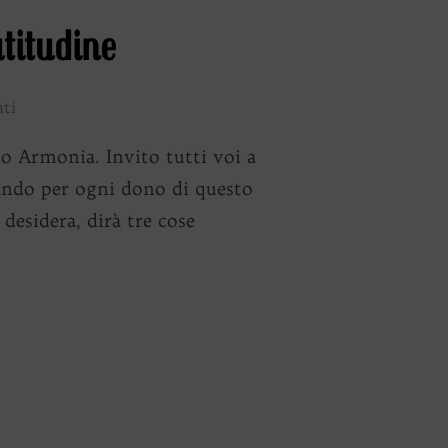
titudine
ati
Armonia. Invito tutti voi a
iando per ogni dono di questo
desidera, dirà tre cose
E ANNO NELLA GRATITUDINE”