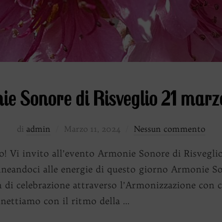
e Sonore di Risveglio 21 mar
Pubblicato
di
admin
Marzo 11, 2024
Nessun commento
il
Vi invito all’evento Armonie Sonore di Risveglio, 
llineandoci alle energie di questo giorno Armonie So
m di celebrazione attraverso l’Armonizzazione con 
nnettiamo con il ritmo della …