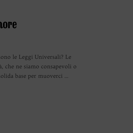
nore
o le Leggi Universali? Le
tà, che ne siamo consapevoli o
 solida base per muoverci …
E ARMONIE SONORE”