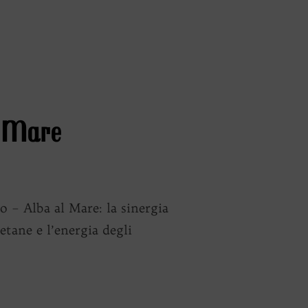
LLE ARMONIE SONORE”
l Mare
 Alba al Mare: la sinergia
tane e l’energia degli