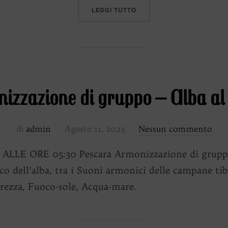
“DRAGHI ED UNICORNI NE
LEGGI TUTTO
izzazione di gruppo – Alba a
Pubblicato
di
admin
Agosto 11, 2023
Nessun commento
il
E ORE 05:30 Pescara Armonizzazione di gruppo –
o dell’alba, tra i Suoni armonici delle campane tibe
brezza, Fuoco-sole, Acqua-mare.