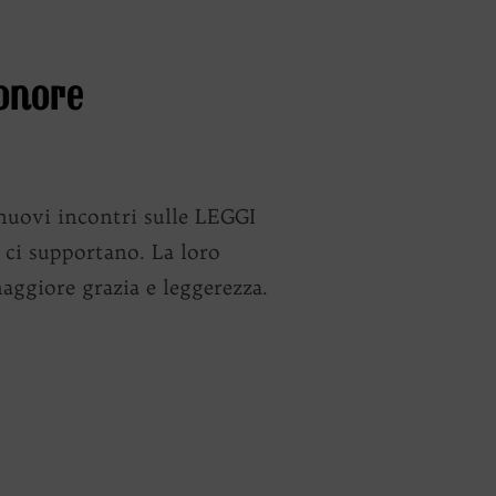
onore
ovi incontri sulle LEGGI
 ci supportano. La loro
aggiore grazia e leggerezza.
LLE ARMONIE SONORE”