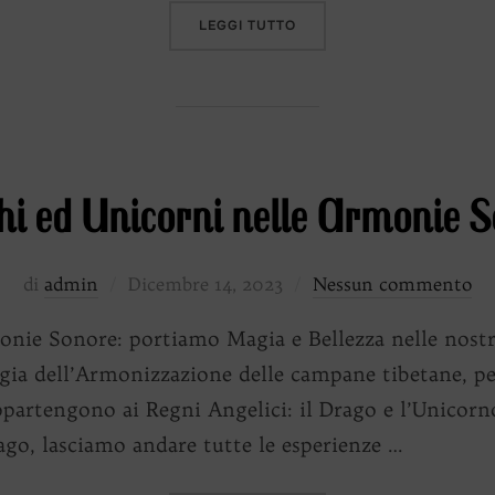
“ARMONIE SONORE DI RISV
LEGGI TUTTO
i ed Unicorni nelle Armonie 
Pubblicato
di
admin
Dicembre 14, 2023
Nessun commento
il
nie Sonore: portiamo Magia e Bellezza nelle nostre
ia dell’Armonizzazione delle campane tibetane, per
ppartengono ai Regni Angelici: il Drago e l’Unicor
ago, lasciamo andare tutte le esperienze …