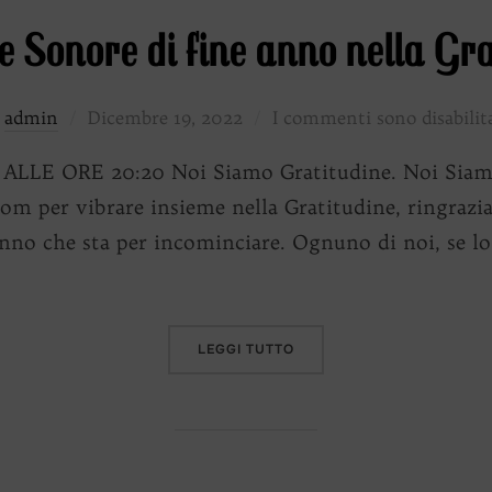
 Sonore di fine anno nella Gra
Pubblicato
i
admin
Dicembre 19, 2022
I commenti sono disabilit
il
LE ORE 20:20 Noi Siamo Gratitudine. Noi Siamo 
om per vibrare insieme nella Gratitudine, ringraz
nno che sta per incominciare. Ognuno di noi, se lo 
“ARMONIE SONORE DI FIN
LEGGI TUTTO