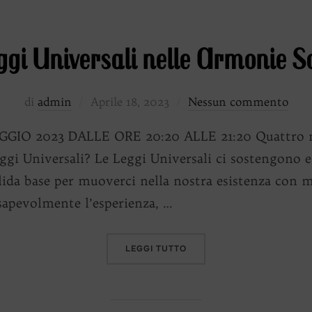
ggi Universali nelle Armonie S
Pubblicato
di
admin
Aprile 18, 2023
Nessun commento
il
IO 2023 DALLE ORE 20:20 ALLE 21:20 Quattro nu
i Universali? Le Leggi Universali ci sostengono e
ida base per muoverci nella nostra esistenza con m
sapevolmente l’esperienza, …
“LE LEGGI UNIVERSALI NE
LEGGI TUTTO