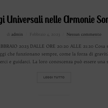
gi Universali nelle Armonie So
Pubblicato
di
admin
Febbraio 4, 2023
Nessun commento
il
BRAIO 2023 DALLE ORE 20:20 ALLE 21:20 Cosa son
eggi che funzionano sempre, come la forza di gravi
erci e guidarci. La loro conoscenza può essere una
“LEGGI UNIVERSALI NELL
LEGGI TUTTO