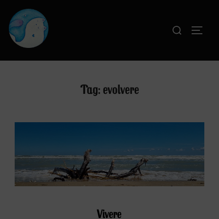
Salta
al
Cerca
APRI
contenuto
per:
Tag:
evolvere
Vivere