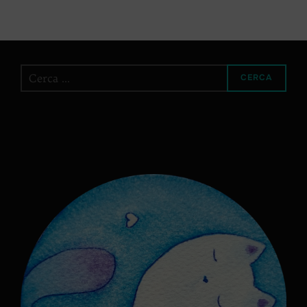
Cerca
CERCA
per: