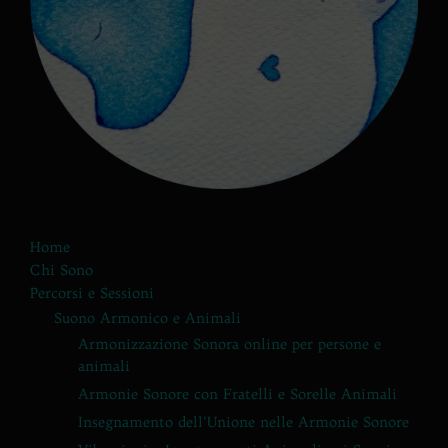
Home
Chi Sono
Percorsi e Sessioni
Suono Armonico e Animali
Armonizzazione Sonora online per persone e
animali
Armonie Sonore con Fratelli e Sorelle Animali
Insegnamento dell’Unione nelle Armonie Sonore