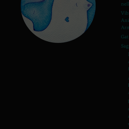
nel
Vib
Ani
Arm
Gat
Sag