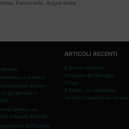
brezza, Fuoco-sole, Acqua-mare.
ARTICOLI RECENTI
Il lavoro interiore
 Sessioni
L’Oracolo del Risveglio
 Armonico e Animali
Vivere
onizzazione Sonora
Il Suono che armonizza
ine per persone e
Attivare l’osservatore intern
mali
onie Sonore con
telli e Sorelle Animali
egnamento dell’Unione