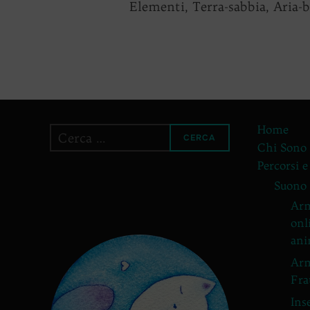
Elementi, Terra-sabbia, Aria-
Home
Cerca
CERCA
Chi Sono
per:
Percorsi e
Suono
Arm
onl
ani
Arm
Fra
Ins