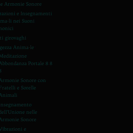
le Armonie Sonore
razioni e Insegnamenti
ma-li nei Suoni
onici
ti girovaghi
gezza Anima-le
Meditazione
Abbondanza Portale 8 8
8
Armonie Sonore con
Fratelli e Sorelle
Animali
Insegnamento
dell’Unione nelle
Armonie Sonore
Vibrazioni e