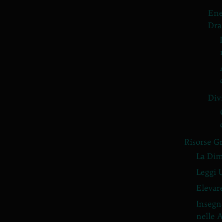
Ene
Dra
Div
Risorse G
La Dim
Leggi 
Elevar
Insegn
nelle 