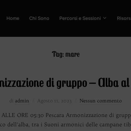
Home
Chi Sono
Percorsi e Sessioni
Risors
Tag:
mare
izzazione di gruppo – Alba a
Pubblicato
di
admin
Agosto 11, 2023
Nessun commento
il
E ORE 05:30 Pescara Armonizzazione di gruppo –
o dell’alba, tra i Suoni armonici delle campane tibe