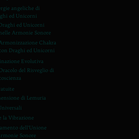
rgie angeliche di
ghi ed Unicorni
Draghi ed Unicorni
nelle Armonie Sonore
Armonizzazione Chakra
con Draghi ed Unicorni
inazione Evolutiva
Oracolo del Risveglio di
coscienza
ratuite
ensione di Lemuria
Universali
e la Vibrazione
amento dell’Unione
Armonie Sonore