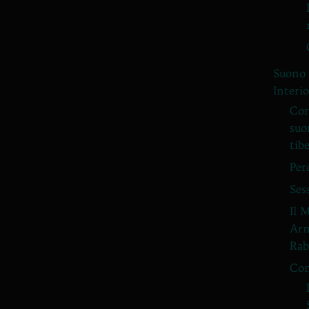
Suono 
Interi
Cor
suo
tib
Per
Ses
Il 
Arm
Rab
Con