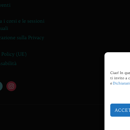
venti
 i corsi e le sessioni
uali
razione sulla Privacy
 Policy (UE)
sabilità
Ciao! In que
ti invito a 
e
Dichiarazi
tok
instagram
ACCE