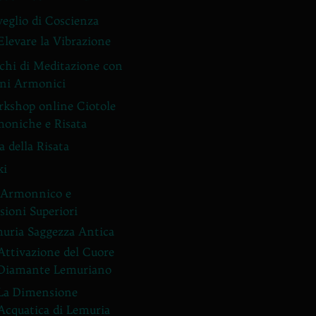
veglio di Coscienza
Elevare la Vibrazione
chi di Meditazione con
ni Armonici
kshop online Ciotole
oniche e Risata
a della Risata
ki
 Armonnico e
ioni Superiori
uria Saggezza Antica
Attivazione del Cuore
Diamante Lemuriano
La Dimensione
Acquatica di Lemuria