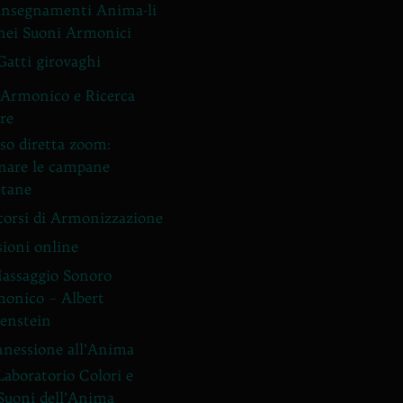
Insegnamenti Anima-li
nei Suoni Armonici
Gatti girovaghi
Armonico e Ricerca
ore
so diretta zoom:
nare le campane
etane
corsi di Armonizzazione
sioni online
Massaggio Sonoro
onico – Albert
enstein
nessione all’Anima
Laboratorio Colori e
Suoni dell’Anima