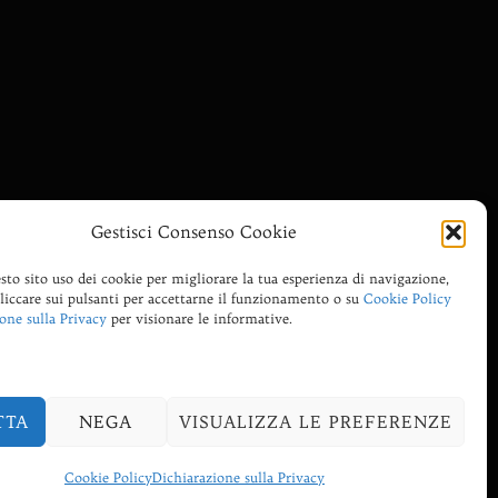
Gestisci Consenso Cookie
sto sito uso dei cookie per migliorare la tua esperienza di navigazione,
cliccare sui pulsanti per accettarne il funzionamento o su
Cookie Policy
one sulla Privacy
per visionare le informative.
TTA
NEGA
VISUALIZZA LE PREFERENZE
Inspiro Theme
di
WPZOOM
Cookie Policy
Dichiarazione sulla Privacy