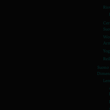
Ris
Cer
Suo
Wor
Arm
Yog
Rei
Suono
Dimens
Lem