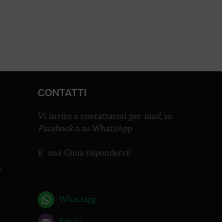
CONTATTI
Vi invito a contattarmi per
mail,
su
Facebook
o su WhatsApp
E’ una Gioia rispondervi!
o
Whatsapp
Email