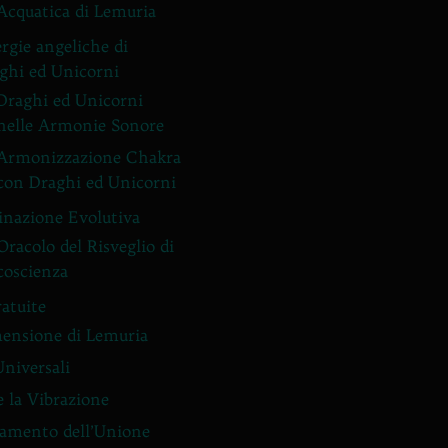
Acquatica di Lemuria
rgie angeliche di
ghi ed Unicorni
Draghi ed Unicorni
nelle Armonie Sonore
Armonizzazione Chakra
con Draghi ed Unicorni
inazione Evolutiva
Oracolo del Risveglio di
coscienza
ratuite
ensione di Lemuria
Universali
e la Vibrazione
amento dell’Unione