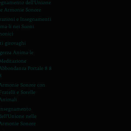
egnamento dell’Unione
le Armonie Sonore
razioni e Insegnamenti
ma-li nei Suoni
onici
ti girovaghi
gezza Anima-le
Meditazione
Abbondanza Portale 8 8
8
Armonie Sonore con
Fratelli e Sorelle
Animali
Insegnamento
dell’Unione nelle
Armonie Sonore