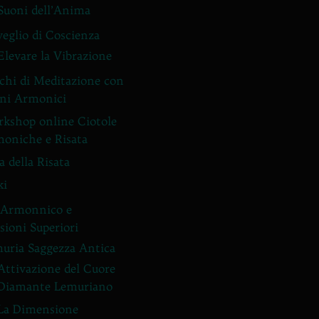
Suoni dell’Anima
veglio di Coscienza
Elevare la Vibrazione
chi di Meditazione con
ni Armonici
kshop online Ciotole
oniche e Risata
a della Risata
ki
 Armonnico e
ioni Superiori
uria Saggezza Antica
Attivazione del Cuore
Diamante Lemuriano
La Dimensione