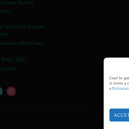
Armonie Sonore
venti
 i corsi e le sessioni
uali
razione sulla Privacy
 Policy (UE)
sabilità
Ciao! In que
ti invito a 
e
Dichiarazi
tok
instagram
ACCE