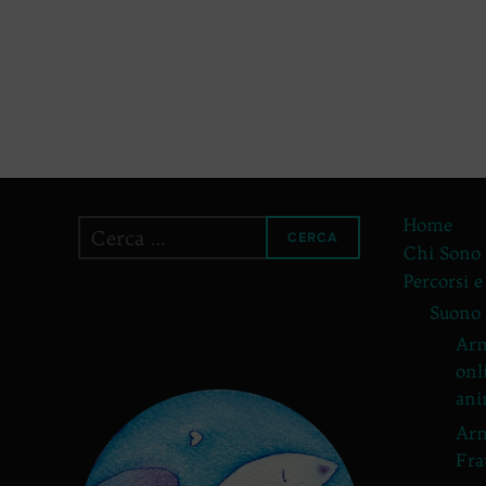
Home
Cerca
CERCA
Chi Sono
per:
Percorsi e
Suono
Arm
onl
ani
Arm
Fra