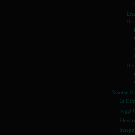
Ene
Dra
Div
Risorse G
La Dim
Leggi 
Elevar
Insegn