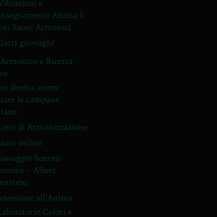
Vibrazioni e
Insegnamenti Anima-li
nei Suoni Armonici
Gatti girovaghi
Armonico e Ricerca
ore
so diretta zoom:
nare le campane
etane
corsi di Armonizzazione
sioni online
Massaggio Sonoro
onico – Albert
enstein
nessione all’Anima
Laboratorio Colori e