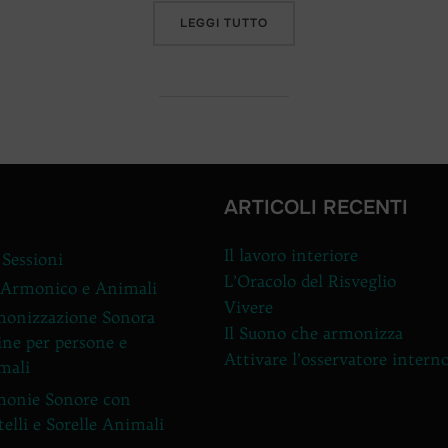
“CONNESSIONE ALL’ANIMA
LEGGI TUTTO
ARTICOLI RECENTI
Il lavoro interiore
 Sessioni
L’Oracolo del Risveglio
 Armonico e Animali
Vivere
onizzazione Sonora
Il Suono che armonizza
ine per persone e
Attivare l’osservatore intern
mali
onie Sonore con
telli e Sorelle Animali