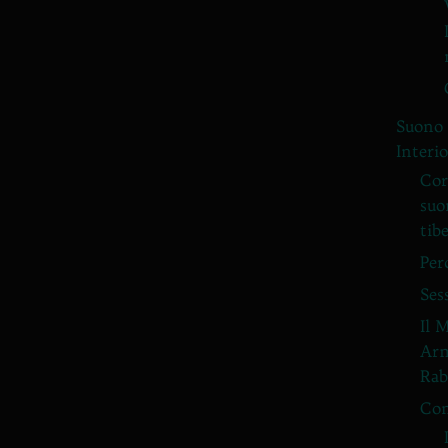
Suono 
Interi
Cor
suo
tib
Per
Ses
Il 
Arm
Rab
Con