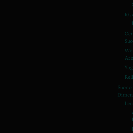
Ris
Cer
Suo
Wor
Arm
Yog
Rei
Suono
Dimens
Lem