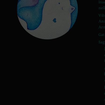
Ins
nel
Vib
Ani
Arm
Gat
Sag