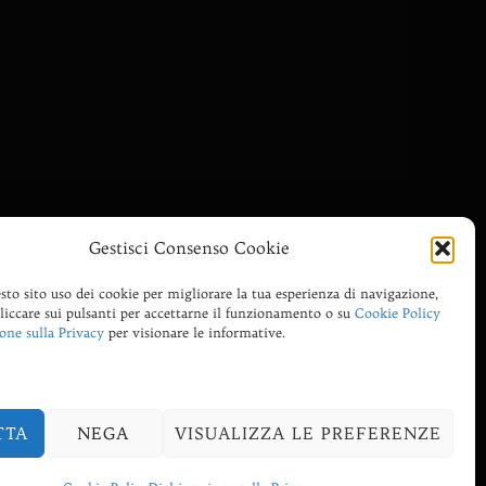
Gestisci Consenso Cookie
sto sito uso dei cookie per migliorare la tua esperienza di navigazione,
cliccare sui pulsanti per accettarne il funzionamento o su
Cookie Policy
one sulla Privacy
per visionare le informative.
TTA
NEGA
VISUALIZZA LE PREFERENZE
Inspiro Theme
di
WPZOOM