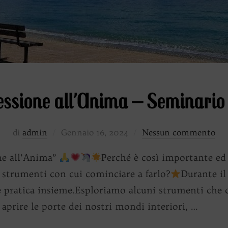
ssione all’Anima – Seminari
Pubblicato
di
admin
Gennaio 16, 2024
Nessun commento
il
e all’Anima”
Perché è così importante ed
 strumenti con cui cominciare a farlo?
Durante il
he pratica insieme.Esploriamo alcuni strumenti che 
aprire le porte dei nostri mondi interiori, …