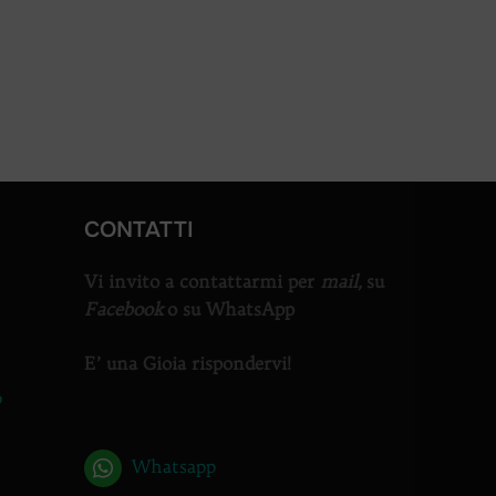
 – SEMINARIO ZOOM”
CONTATTI
Vi invito a contattarmi per
mail,
su
Facebook
o su WhatsApp
E’ una Gioia rispondervi!
o
Whatsapp