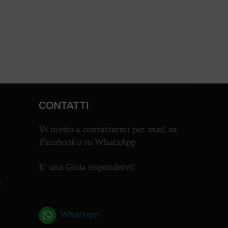
 VEDO”
CONTATTI
Vi invito a contattarmi per
mail,
su
Facebook
o su WhatsApp
E’ una Gioia rispondervi!
o
Whatsapp