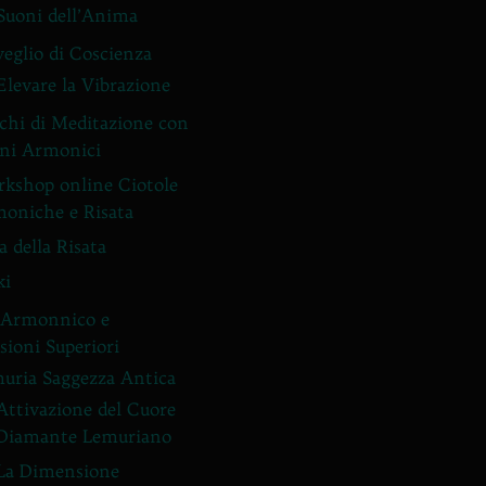
Suoni dell’Anima
veglio di Coscienza
Elevare la Vibrazione
chi di Meditazione con
ni Armonici
kshop online Ciotole
oniche e Risata
a della Risata
ki
 Armonnico e
ioni Superiori
uria Saggezza Antica
Attivazione del Cuore
Diamante Lemuriano
La Dimensione