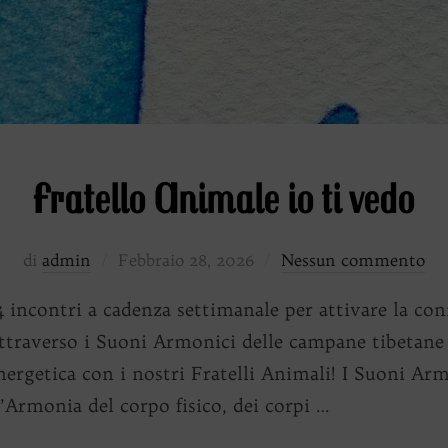
Fratello Animale io ti vedo
Pubblicato
di
admin
Febbraio 28, 2026
Nessun commento
il
4 incontri a cadenza settimanale per attivare la con
attraverso i Suoni Armonici delle campane tibetane
ergetica con i nostri Fratelli Animali! I Suoni Ar
’Armonia del corpo fisico, dei corpi …