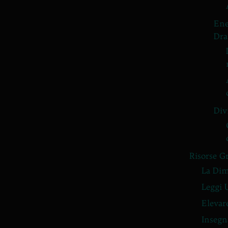
Ene
Dra
Div
Risorse G
La Dim
Leggi 
Elevar
Insegn