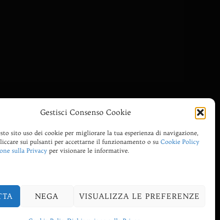
Gestisci Consenso Cookie
sto sito uso dei cookie per migliorare la tua esperienza di navigazione,
cliccare sui pulsanti per accettarne il funzionamento o su
Cookie Policy
one sulla Privacy
per visionare le informative.
TTA
NEGA
VISUALIZZA LE PREFERENZE
Inspiro Theme
di
WPZOOM