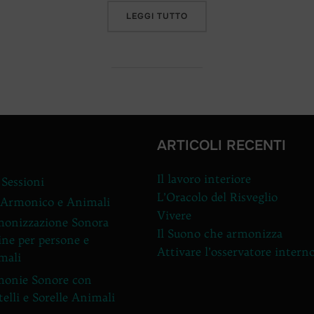
“FRATELLO ANIMALE IO TI
LEGGI TUTTO
ARTICOLI RECENTI
Il lavoro interiore
 Sessioni
L’Oracolo del Risveglio
 Armonico e Animali
Vivere
onizzazione Sonora
Il Suono che armonizza
ine per persone e
Attivare l’osservatore intern
mali
onie Sonore con
telli e Sorelle Animali