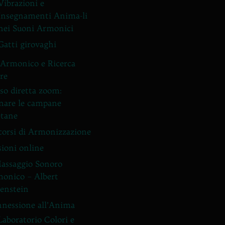
Vibrazioni e
Insegnamenti Anima-li
nei Suoni Armonici
Gatti girovaghi
Armonico e Ricerca
ore
so diretta zoom:
nare le campane
etane
corsi di Armonizzazione
sioni online
Massaggio Sonoro
onico – Albert
enstein
nessione all’Anima
Laboratorio Colori e