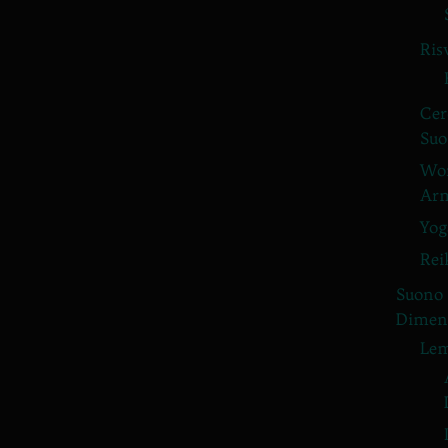
Ris
Cer
Suo
Wor
Arm
Yog
Rei
Suono
Dimens
Lem