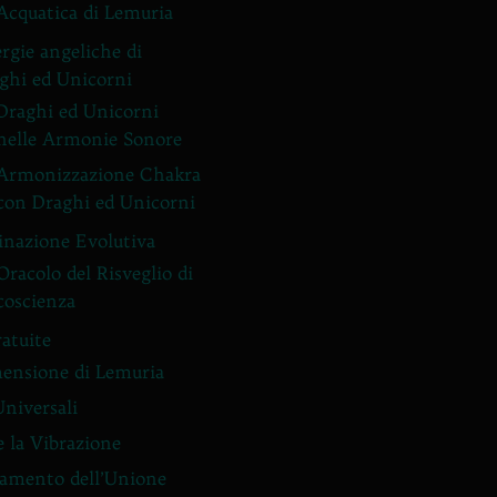
Acquatica di Lemuria
rgie angeliche di
ghi ed Unicorni
Draghi ed Unicorni
nelle Armonie Sonore
Armonizzazione Chakra
con Draghi ed Unicorni
inazione Evolutiva
Oracolo del Risveglio di
coscienza
ratuite
ensione di Lemuria
Universali
e la Vibrazione
amento dell’Unione