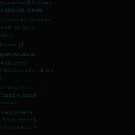
egnamento dell’Unione
le Armonie Sonore
razioni e Insegnamenti
ma-li nei Suoni
onici
ti girovaghi
gezza Anima-le
Meditazione
Abbondanza Portale 8 8
8
Armonie Sonore con
Fratelli e Sorelle
Animali
Insegnamento
dell’Unione nelle
Armonie Sonore