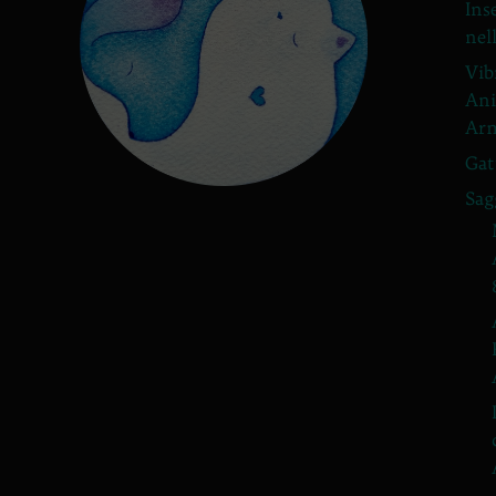
Ins
nel
Vib
Ani
Arm
Gat
Sag