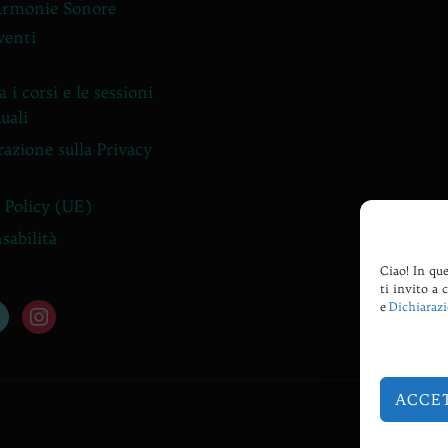
Armonie Sonore
venti
 i corsi e le sessioni
uali
razione sulla Privacy
 Policy (UE)
sabilità
Ciao! In que
ti invito a 
e
Dichiarazi
tok
instagram
ACCE