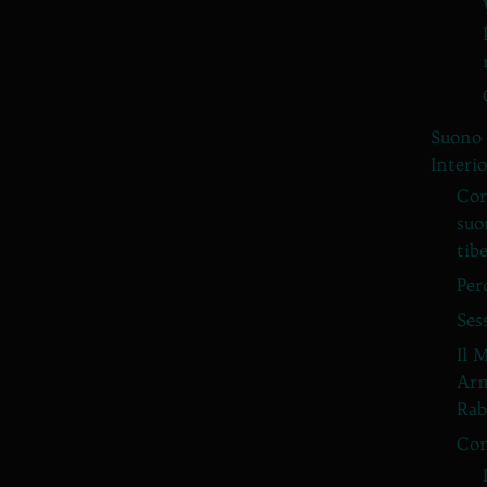
Suono 
Interi
Cor
suo
tib
Per
Ses
Il 
Arm
Rab
Con