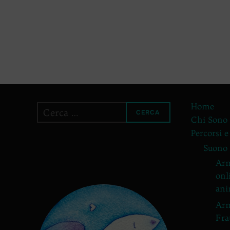
Home
Cerca
CERCA
Chi Sono
per:
Percorsi e
Suono
Arm
onl
ani
Arm
Fra