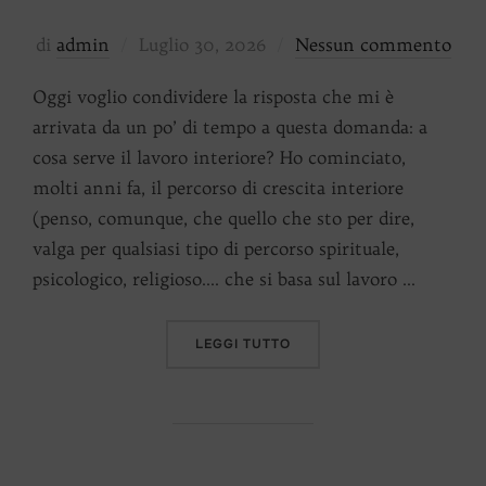
Pubblicato
di
admin
Luglio 30, 2026
Nessun commento
il
Oggi voglio condividere la risposta che mi è
arrivata da un po’ di tempo a questa domanda: a
cosa serve il lavoro interiore? Ho cominciato,
molti anni fa, il percorso di crescita interiore
(penso, comunque, che quello che sto per dire,
valga per qualsiasi tipo di percorso spirituale,
psicologico, religioso…. che si basa sul lavoro …
“IL LAVORO INTERIORE”
LEGGI TUTTO