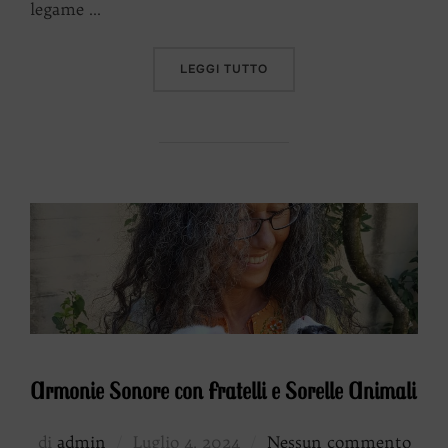
legame …
“LA DIMENSIONE DI LEMUR
LEGGI TUTTO
Armonie Sonore con Fratelli e Sorelle Animali
Pubblicato
di
admin
Luglio 4, 2024
Nessun commento