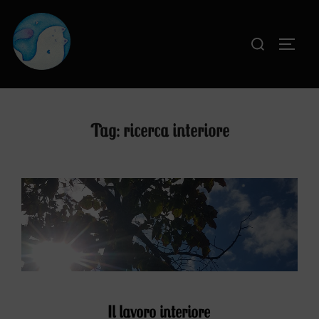
Salta
al
Cerca
APRI
contenuto
per:
Tag:
ricerca interiore
Il lavoro interiore