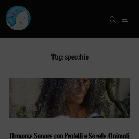
Salta
al
Cerca
APRI
contenuto
per:
Tag:
specchio
Armonie Sonore con Fratelli e Sorelle Animali