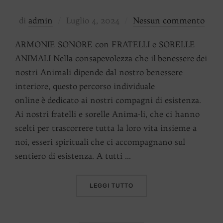
Pubblicato
di
admin
Luglio 4, 2024
Nessun commento
il
ARMONIE SONORE con FRATELLI e SORELLE
ANIMALI Nella consapevolezza che il benessere dei
nostri Animali dipende dal nostro benessere
interiore, questo percorso individuale
online è dedicato ai nostri compagni di esistenza.
Ai nostri fratelli e sorelle Anima-li, che ci hanno
scelti per trascorrere tutta la loro vita insieme a
noi, esseri spirituali che ci accompagnano sul
sentiero di esistenza. A tutti …
“ARMONIE SONORE CON FR
LEGGI TUTTO