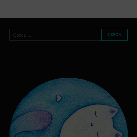
Cerca
CERCA
per: