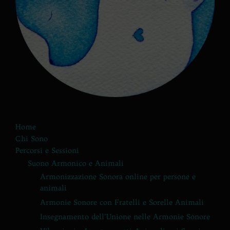
Home
Chi Sono
Percorsi e Sessioni
Suono Armonico e Animali
Armonizzazione Sonora online per persone e
animali
Armonie Sonore con Fratelli e Sorelle Animali
Insegnamento dell’Unione nelle Armonie Sonore