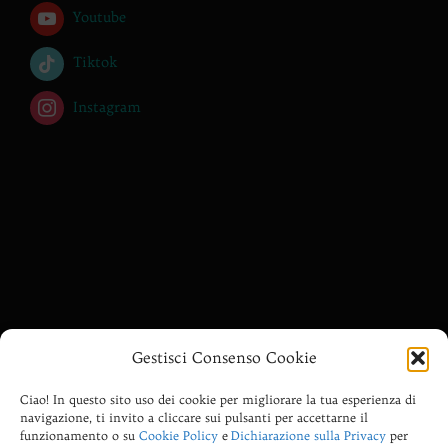
Youtube
Tiktok
Instagram
________________
Gestisci Consenso Cookie
Ciao! In questo sito uso dei cookie per migliorare la tua esperienza di
Risveglio di Coscienza, consapevolezza, spiritualità
navigazione, ti invito a cliccare sui pulsanti per accettarne il
pratica, ricerca interiore, Saggezza Anima-le, Divinazione
funzionamento o su
Cookie Policy
e
Dichiarazione sulla Privacy
per