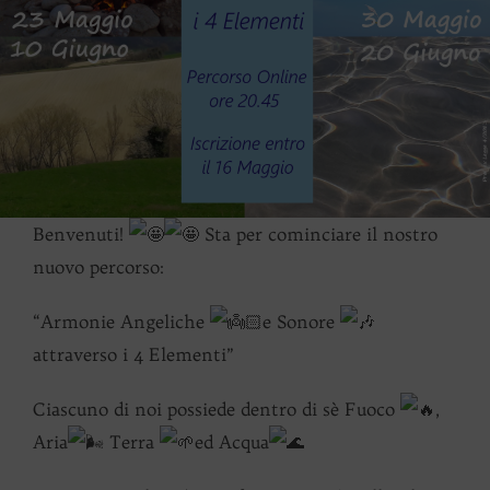
Benvenuti!
Sta per cominciare il nostro
nuovo percorso:
“Armonie Angeliche
e Sonore
attraverso i 4 Elementi”
Ciascuno di noi possiede dentro di sè Fuoco
,
Aria
Terra
ed Acqua