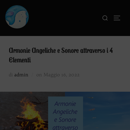
Salta
al
Cerca
APRI
contenuto
per:
Armonie Angeliche e Sonore attraverso i 4
Elementi
Pubblicato
di
admin
on
Maggio 16, 2022
il