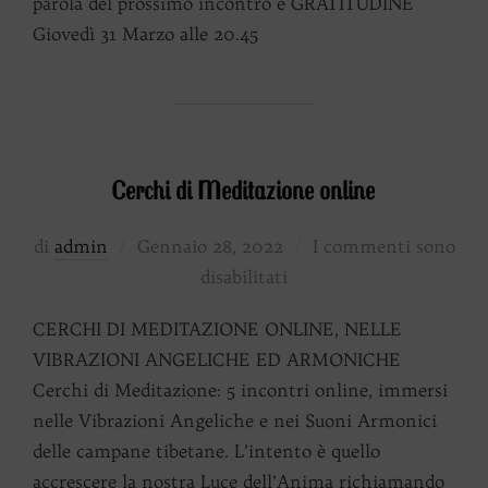
parola del prossimo incontro è GRATITUDINE
Giovedì 31 Marzo alle 20.45
Cerchi di Meditazione online
Pubblicato
di
admin
Gennaio 28, 2022
I commenti sono
il
disabilitati
CERCHI DI MEDITAZIONE ONLINE, NELLE
VIBRAZIONI ANGELICHE ED ARMONICHE
Cerchi di Meditazione: 5 incontri online, immersi
nelle Vibrazioni Angeliche e nei Suoni Armonici
delle campane tibetane. L’intento è quello
accrescere la nostra Luce dell’Anima richiamando