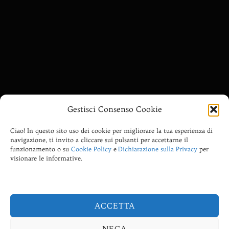
________________
Gestisci Consenso Cookie
Ciao! In questo sito uso dei cookie per migliorare la tua esperienza di
Risveglio di Coscienza, consapevolezza, spiritualità
navigazione, ti invito a cliccare sui pulsanti per accettarne il
pratica, ricerca interiore, Saggezza Anima-le, Divinazione
funzionamento o su
Cookie Policy
e
Dichiarazione sulla Privacy
per
evolutiva, Massaggio Sonoro Armonico, Tecniche di
visionare le informative.
Armonizzazione con le Camapane armoniche, Energie
dei Regni Angelici di Draghi ed Unicorni, Reiki, Yoga
della Risata.
ACCETTA
NEGA