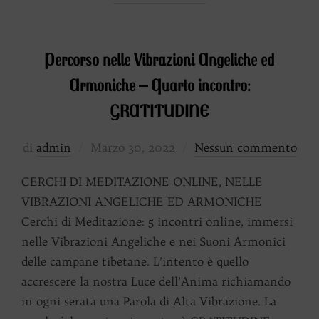
Percorso nelle Vibrazioni Angeliche ed
Armoniche – Quarto incontro:
GRATITUDINE
Pubblicato
di
admin
Marzo 30, 2022
Nessun commento
il
CERCHI DI MEDITAZIONE ONLINE, NELLE
VIBRAZIONI ANGELICHE ED ARMONICHE
Cerchi di Meditazione: 5 incontri online, immersi
nelle Vibrazioni Angeliche e nei Suoni Armonici
delle campane tibetane. L’intento è quello
accrescere la nostra Luce dell’Anima richiamando
in ogni serata una Parola di Alta Vibrazione. La