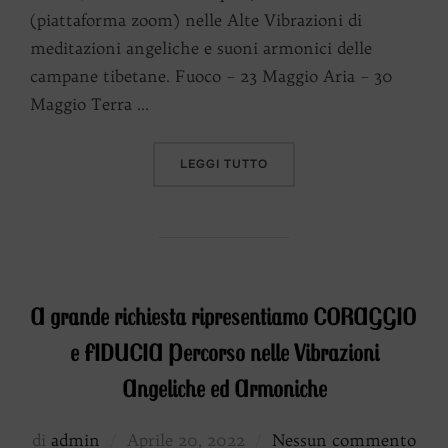
(piattaforma zoom) nelle Alte Vibrazioni di
meditazioni angeliche e suoni armonici delle
campane tibetane. Fuoco – 23 Maggio Aria – 30
Maggio Terra …
“ARMONIE ANGELICHE E S
LEGGI TUTTO
A grande richiesta ripresentiamo CORAGGIO
e FIDUCIA Percorso nelle Vibrazioni
Angeliche ed Armoniche
Pubblicato
di
admin
Aprile 20, 2022
Nessun commento