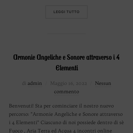
“FUOCO: ARMONIE ANGELI
LEGGI TUTTO
Armonie Angeliche e Sonore attraverso i 4
Elementi
Pubblicato
di
admin
Maggio 16, 2022
Nessun
il
commento
Benvenuti! Sta per cominciare il nostro nuovo
percorso: “Armonie Angeliche e Sonore attraverso
i 4 Elementi” Ciascuno di noi possiede dentro di sè
Fuoco , Aria Terra ed Acqua 4 incontri online