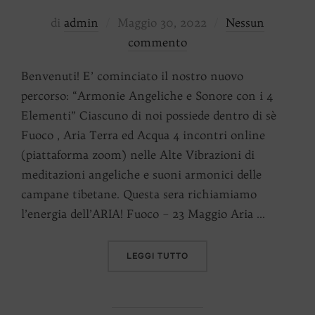
Pubblicato
di
admin
Maggio 30, 2022
Nessun
il
commento
Benvenuti! E’ cominciato il nostro nuovo
percorso: “Armonie Angeliche e Sonore con i 4
Elementi” Ciascuno di noi possiede dentro di sè
Fuoco , Aria Terra ed Acqua 4 incontri online
(piattaforma zoom) nelle Alte Vibrazioni di
meditazioni angeliche e suoni armonici delle
campane tibetane. Questa sera richiamiamo
l’energia dell’ARIA! Fuoco – 23 Maggio Aria …
“ARIA: ARMONIE ANGELICH
LEGGI TUTTO