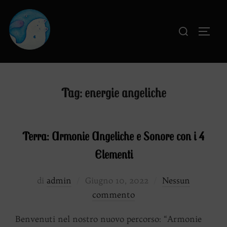
Salta
al
Cerca
APRI
contenuto
per:
Tag:
energie angeliche
Terra: Armonie Angeliche e Sonore con i 4
Elementi
Pubblicato
di
admin
Giugno 10, 2022
Nessun
il
commento
Benvenuti nel nostro nuovo percorso: “Armonie